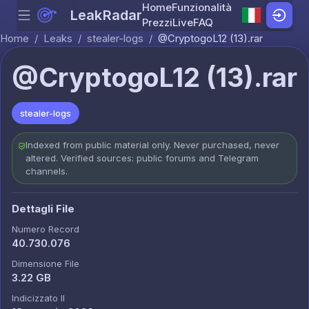
Home
Funzionalità
LeakRadar
Menu
Skip to content
Prezzi
Live
FAQ
Home
/
Leaks
/
stealer-logs
/
@CryptogoL12 (13).rar
@CryptogoL12 (13).rar
stealer-logs
Indexed from public material only. Never purchased, never
altered. Verified sources: public forums and Telegram
channels.
Dettagli File
Numero Record
40.730.076
Dimensione File
3.22 GB
Indicizzato Il