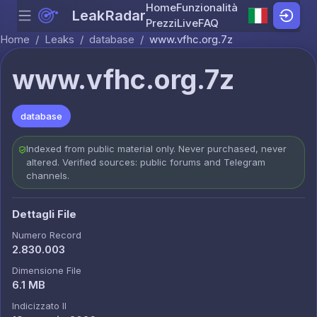
Home
Funzionalità
LeakRadar
Menu
Skip to content
Prezzi
Live
FAQ
Home
/
Leaks
/
database
/
www.vfhc.org.7z
www.vfhc.org.7z
database
Indexed from public material only. Never purchased, never
altered. Verified sources: public forums and Telegram
channels.
Dettagli File
Numero Record
2.830.003
Dimensione File
6.1 MB
Indicizzato Il