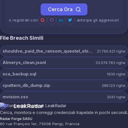
Cerca Ora
o registrati con
· anticipa gli aggressori
File Breach Simili
shouldve_paid_the_ransom_questel_shinyhunters.7z
21.760.421
righe
Almerys_clean.jsonl
33.074.783
righe
sca_backup.sql
1930
righe
cpattern_db_dump.zip
286.123
righe
mvision.csv
2041
righe
LeakRadar
Cerca, monitora e correggi credenziali trapelate in pochi secondi.
Radar Forge SASU
60 rue François 1er, 75008 Parigi, Francia