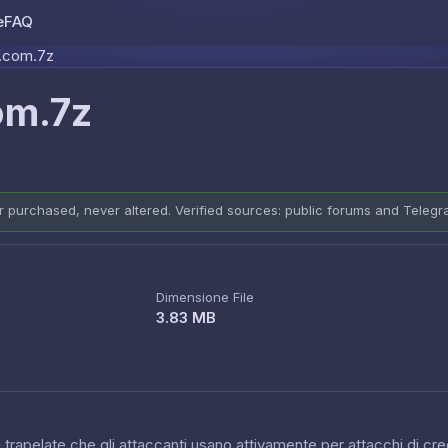
e
FAQ
Skip to content
.com.7z
om.7z
er purchased, never altered. Verified sources: public forums and Teleg
Dimensione File
3.83 MB
 trapelate che gli attaccanti usano attivamente per attacchi di cred