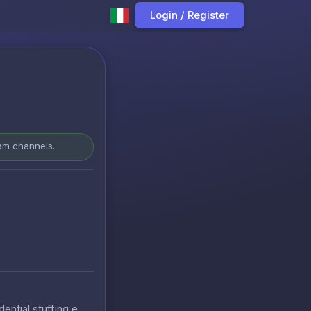
Login / Register
ram channels.
ential stuffing e