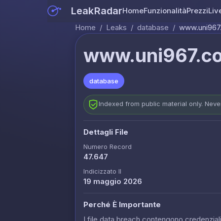
LeakRadar
Home
Funzionalità
Prezzi
Liv
Home
/
Leaks
/
database
/
www.uni967
www.uni967.c
database
Indexed from public material only. Nev
Dettagli File
Numero Record
47.647
Indicizzato Il
19 maggio 2026
Perché È Importante
I file data breach contengono credenziali