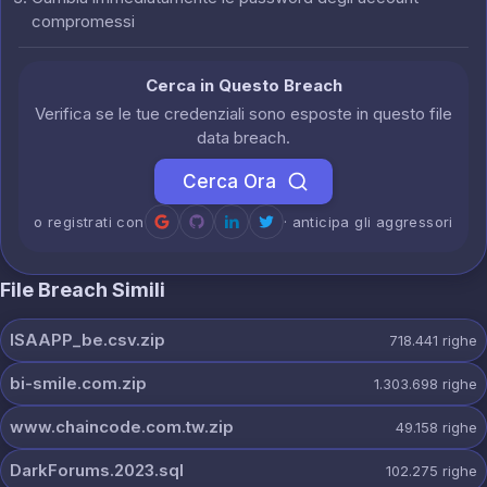
compromessi
Cerca in Questo Breach
Verifica se le tue credenziali sono esposte in questo file
data breach.
Cerca Ora
o registrati con
· anticipa gli aggressori
File Breach Simili
ISAAPP_be.csv.zip
718.441
righe
bi-smile.com.zip
1.303.698
righe
www.chaincode.com.tw.zip
49.158
righe
DarkForums.2023.sql
102.275
righe