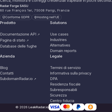
Cerca, monitora e correggi credenziali trapelate in pochi secondi.
Radar Forge SASU
60 rue François 1er, 75008 Parigi, Francia
Conforme GDPR
Hosting nell'UE
Prodotto
Solutions
Documentazione API
Use cases
↗
Industries
Pagina di stato
↗
Alternatives
Database delle fughe
Domain reports
Azienda
Legale
Blog
Termini di servizio
Contatti
Informativa sulla privacy
SubdomainRadar.io
DPA
↗
Residenza fiscale
Subresponsabili
Sicurezza
Centro fiducia
© 2026
LeakRadar.io