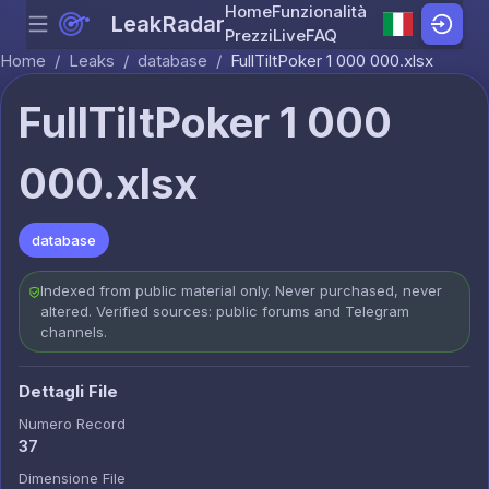
Home
Funzionalità
LeakRadar
Menu
Skip to content
Prezzi
Live
FAQ
Home
/
Leaks
/
database
/
FullTiltPoker 1 000 000.xlsx
FullTiltPoker 1 000
000.xlsx
database
Indexed from public material only. Never purchased, never
altered. Verified sources: public forums and Telegram
channels.
Dettagli File
Numero Record
37
Dimensione File