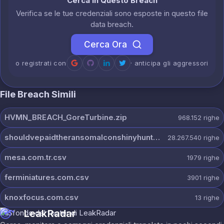
Cerca in Questo Breach
Verifica se le tue credenziali sono esposte in questo file
data breach.
Cerca Ora
o registrati con
· anticipa gli aggressori
File Breach Simili
HVMN_BREACH_GoreTurbine.zip
968.152
righe
shouldvepaidtheransomalconshinyhunters.7z
28.267.540
righe
mesa.com.tr.csv
1979
righe
ferminiatures.com.csv
3901
righe
knoxfocus.com.csv
13
righe
LeakRadar