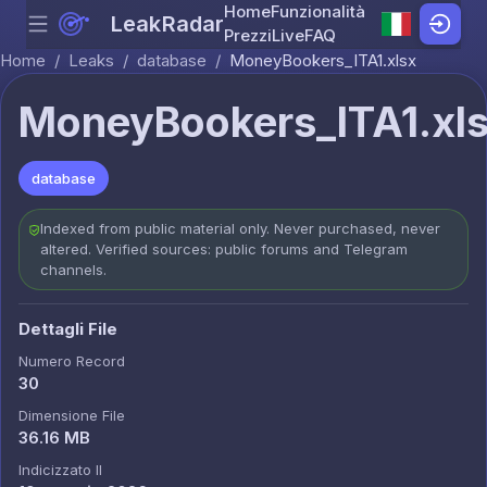
Home
Funzionalità
LeakRadar
Menu
Skip to content
Prezzi
Live
FAQ
Home
/
Leaks
/
database
/
MoneyBookers_ITA1.xlsx
MoneyBookers_ITA1.xl
database
Indexed from public material only. Never purchased, never
altered. Verified sources: public forums and Telegram
channels.
Dettagli File
Numero Record
30
Dimensione File
36.16 MB
Indicizzato Il