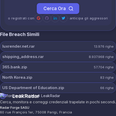
Cerca Ora
o registrati con
· anticipa gli aggressori
File Breach Simili
luxrender.net.rar
13.976
righe
shipping_address.rar
8.937.968
righe
365.bank.zip
57.704
righe
North Korea.zip
83
righe
US Department of Education.zip
66
righe
LeakRadar
Cerca, monitora e correggi credenziali trapelate in pochi secondi.
Radar Forge SASU
60 rue François 1er, 75008 Parigi, Francia