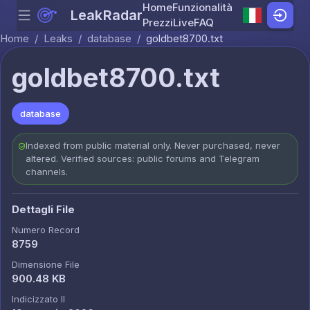
Home
Funzionalità
LeakRadar
Menu
Skip to content
Prezzi
Live
FAQ
Home
/
Leaks
/
database
/
goldbet8700.txt
goldbet8700.txt
database
Indexed from public material only. Never purchased, never
altered. Verified sources: public forums and Telegram
channels.
Dettagli File
Numero Record
8759
Dimensione File
900.48 KB
Indicizzato Il