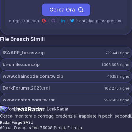
Cerca Ora
o registrati con
· anticipa gli aggressori
File Breach Simili
ISAAPP_be.csv.zip
718.441
righe
bi-smile.com.zip
1.303.698
righe
www.chaincode.com.tw.zip
49.158
righe
DarkForums.2023.sql
102.275
righe
www.costco.com.tw.rar
526.609
righe
LeakRadar
Cerca, monitora e correggi credenziali trapelate in pochi secondi.
Radar Forge SASU
60 rue François 1er, 75008 Parigi, Francia