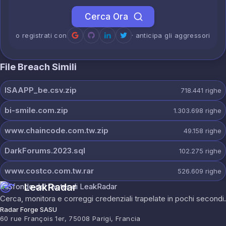
Cerca Ora
o registrati con
· anticipa gli aggressori
File Breach Simili
ISAAPP_be.csv.zip
718.441
righe
bi-smile.com.zip
1.303.698
righe
www.chaincode.com.tw.zip
49.158
righe
DarkForums.2023.sql
102.275
righe
www.costco.com.tw.rar
526.609
righe
LeakRadar
Cerca, monitora e correggi credenziali trapelate in pochi secondi.
Radar Forge SASU
60 rue François 1er, 75008 Parigi, Francia