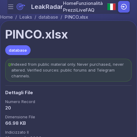
Home
Funzionalità
LeakRadar
Menu
Skip to content
Prezzi
Live
FAQ
Home
/
Leaks
/
database
/
PINCO.xlsx
PINCO.xlsx
database
Indexed from public material only. Never purchased, never
altered. Verified sources: public forums and Telegram
channels.
Dettagli File
Numero Record
20
Dimensione File
66.98 KB
Indicizzato Il