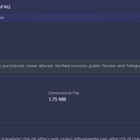
e
FAQ
Skip to content
sx
er purchased, never altered. Verified sources: public forums and Teleg
Dimensione File
1.75 MB
 trapelate che gli attaccanti usano attivamente per attacchi di cred