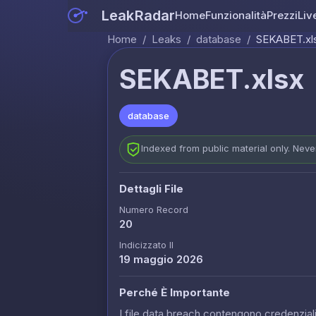
LeakRadar
Home
Funzionalità
Prezzi
Liv
Home
/
Leaks
/
database
/
SEKABET.xl
SEKABET.xlsx
database
Indexed from public material only. Nev
Dettagli File
Numero Record
20
Indicizzato Il
19 maggio 2026
Perché È Importante
I file data breach contengono credenziali