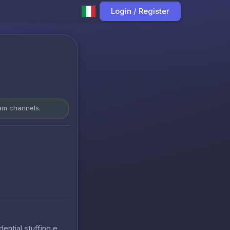
Login / Register
ram channels.
ential stuffing e