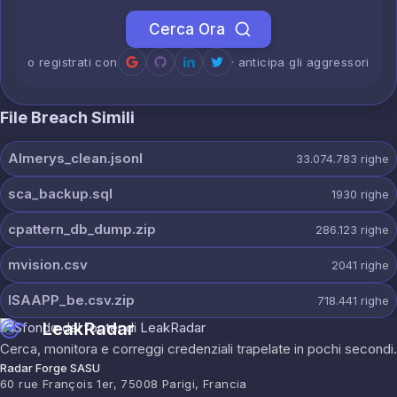
Cerca Ora
o registrati con
· anticipa gli aggressori
File Breach Simili
Almerys_clean.jsonl
33.074.783
righe
sca_backup.sql
1930
righe
cpattern_db_dump.zip
286.123
righe
mvision.csv
2041
righe
ISAAPP_be.csv.zip
718.441
righe
LeakRadar
Cerca, monitora e correggi credenziali trapelate in pochi secondi.
Radar Forge SASU
60 rue François 1er, 75008 Parigi, Francia