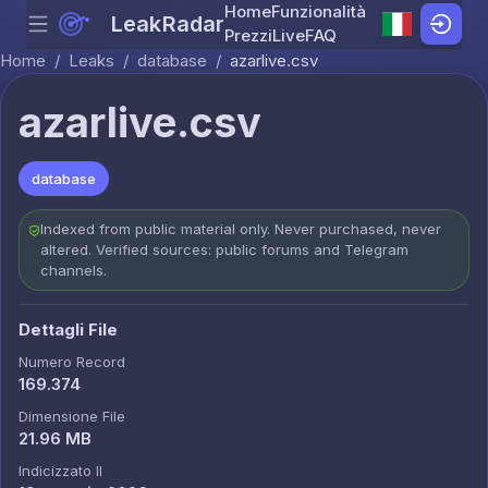
Home
Funzionalità
LeakRadar
Menu
Skip to content
Prezzi
Live
FAQ
Home
/
Leaks
/
database
/
azarlive.csv
azarlive.csv
database
Indexed from public material only. Never purchased, never
altered. Verified sources: public forums and Telegram
channels.
Dettagli File
Numero Record
169.374
Dimensione File
21.96 MB
Indicizzato Il