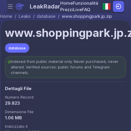
Home
Funzionalità
LeakRadar
Menu
Skip to content
Prezzi
Live
FAQ
Home
/
Leaks
/
database
/
www.shoppingpark.jp.zip
www.shoppingpark.jp.
database
Indexed from public material only. Never purchased, never
altered. Verified sources: public forums and Telegram
channels.
Dettagli File
Numero Record
29.823
Dimensione File
1.06 MB
Indicizzato Il