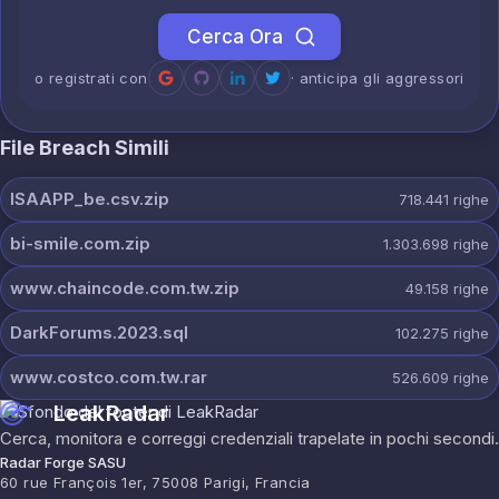
Cerca Ora
o registrati con
· anticipa gli aggressori
File Breach Simili
ISAAPP_be.csv.zip
718.441
righe
bi-smile.com.zip
1.303.698
righe
www.chaincode.com.tw.zip
49.158
righe
DarkForums.2023.sql
102.275
righe
www.costco.com.tw.rar
526.609
righe
LeakRadar
Cerca, monitora e correggi credenziali trapelate in pochi secondi.
Radar Forge SASU
60 rue François 1er, 75008 Parigi, Francia