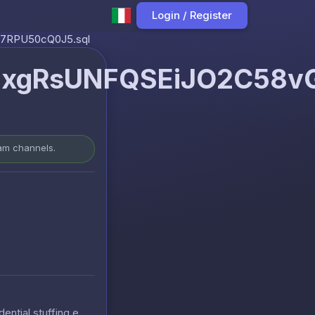
Login / Register
7RPU50cQ0J5.sql
MxgRsUNFQSEiJO2C58v
ram channels.
ential stuffing e