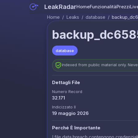
LeakRadar
Home
Funzionalità
Prezzi
Liv
Home
/
Leaks
/
database
/
backup_dc
backup_dc65
database
Indexed from public material only. Nev
Dettagli File
Numero Record
32.171
Indicizzato Il
19 maggio 2026
Perché È Importante
I file data breach contengono credenziali