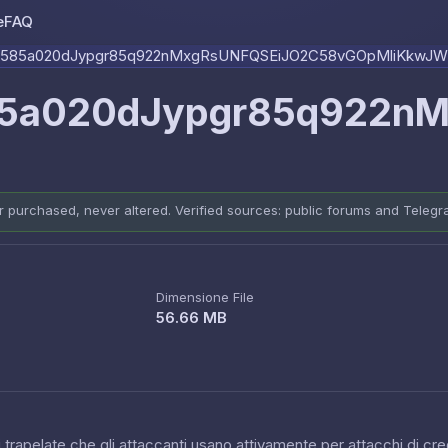
e
FAQ
Skip to content
6585a020dJypgr85q922nMxgRsUNFQSEiJO2C58vGOpMliKkwJW
85a020dJypgr85q922n
er purchased, never altered. Verified sources: public forums and Teleg
Dimensione File
56.66 MB
 trapelate che gli attaccanti usano attivamente per attacchi di cred