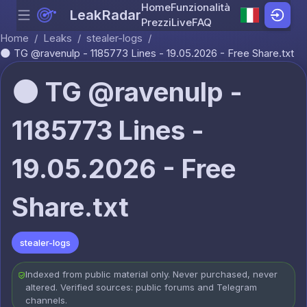
Home
Funzionalità
LeakRadar
Menu
Skip to content
Prezzi
Live
FAQ
Home
/
Leaks
/
stealer-logs
/
🌑 TG @ravenulp - 1185773 Lines - 19.05.2026 - Free Share.txt
🌑 TG @ravenulp -
1185773 Lines -
19.05.2026 - Free
Share.txt
stealer-logs
Indexed from public material only. Never purchased, never
altered. Verified sources: public forums and Telegram
channels.