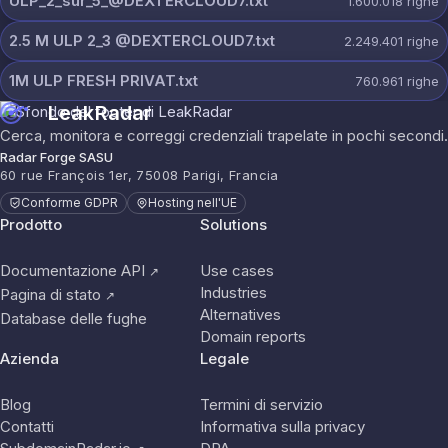
ULP_2_sur_5_@DEXTERCLOUD7.txt
1.600.018
righe
2.5 M ULP 2_3 @DEXTERCLOUD7.txt
2.249.401
righe
1M ULP FRESH PRIVAT.txt
760.961
righe
LeakRadar
Cerca, monitora e correggi credenziali trapelate in pochi secondi.
Radar Forge SASU
60 rue François 1er, 75008 Parigi, Francia
Conforme GDPR
Hosting nell'UE
Prodotto
Solutions
Documentazione API
Use cases
↗
Industries
Pagina di stato
↗
Alternatives
Database delle fughe
Domain reports
Azienda
Legale
Blog
Termini di servizio
Contatti
Informativa sulla privacy