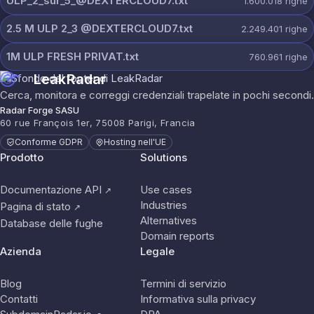
ULP_2_sur_5_@DEXTERCLOUD7.txt
1.600.018
righe
2.5 M ULP 2_3 @DEXTERCLOUD7.txt
2.249.401
righe
1M ULP FRESH PRIVAT.txt
760.961
righe
LeakRadar
Cerca, monitora e correggi credenziali trapelate in pochi secondi.
Radar Forge SASU
60 rue François 1er, 75008 Parigi, Francia
Conforme GDPR
Hosting nell'UE
Prodotto
Solutions
Documentazione API
Use cases
↗
Industries
Pagina di stato
↗
Alternatives
Database delle fughe
Domain reports
Azienda
Legale
Blog
Termini di servizio
Contatti
Informativa sulla privacy