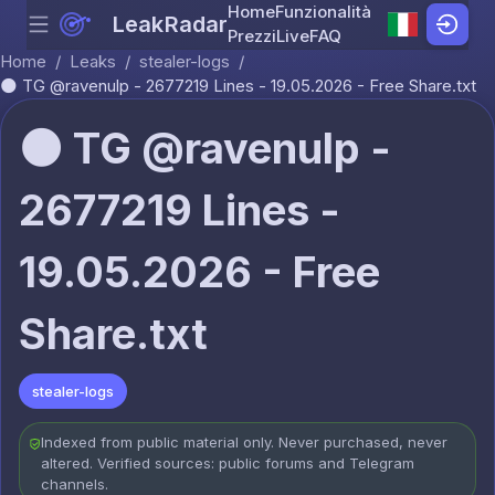
Home
Funzionalità
LeakRadar
Menu
Skip to content
Prezzi
Live
FAQ
Home
/
Leaks
/
stealer-logs
/
🌑 TG @ravenulp - 2677219 Lines - 19.05.2026 - Free Share.txt
🌑 TG @ravenulp -
2677219 Lines -
19.05.2026 - Free
Share.txt
stealer-logs
Indexed from public material only. Never purchased, never
altered. Verified sources: public forums and Telegram
channels.