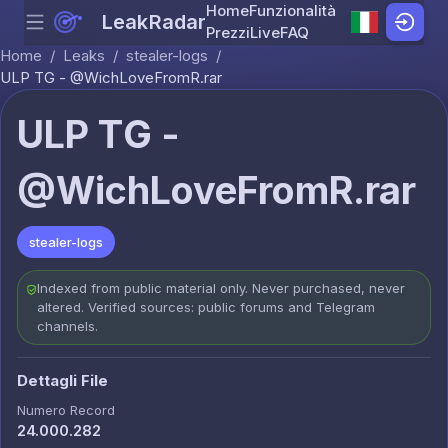
Home
Funzionalità
LeakRadar
Menu
Skip to content
Prezzi
Live
FAQ
Home
/
Leaks
/
stealer-logs
/
ULР ТG - @WichLoveFromR.rar
ULР ТG -
@WichLoveFromR.rar
stealer-logs
Indexed from public material only. Never purchased, never
altered. Verified sources: public forums and Telegram
channels.
Dettagli File
Numero Record
24.000.282