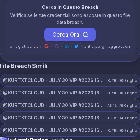
Cerca in Questo Breach
Verifica se le tue credenziali sono esposte in questo file
data breach.
Cerca Ora
o registrati con
· anticipa gli aggressori
File Breach Simili
@KURTXTCLOUD - JULY 30 VIP #2026 (67).txt
8.710.000
righe
@KURTXTCLOUD - JULY 30 VIP #2026 (66).txt
8.710.000
righe
@KURTXTCLOUD - JULY 30 VIP #2026 (65).txt
2.945.268
righe
@KURTXTCLOUD - JULY 30 VIP #2026 (64).txt
8.709.940
righe
@KURTXTCLOUD - JULY 30 VIP #2026 (63).txt
8.710.000
righe