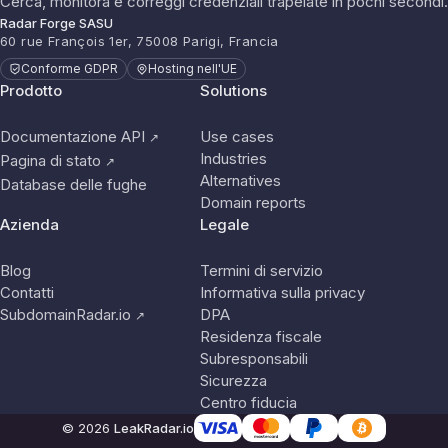
Cerca, monitora e correggi credenziali trapelate in pochi secondi.
Radar Forge SASU
60 rue François 1er, 75008 Parigi, Francia
Conforme GDPR
Hosting nell'UE
Prodotto
Solutions
Documentazione API
Use cases
↗
Industries
Pagina di stato
↗
Alternatives
Database delle fughe
Domain reports
Azienda
Legale
Blog
Termini di servizio
Contatti
Informativa sulla privacy
SubdomainRadar.io
DPA
↗
Residenza fiscale
Subresponsabili
Sicurezza
Centro fiducia
© 2026
LeakRadar.io