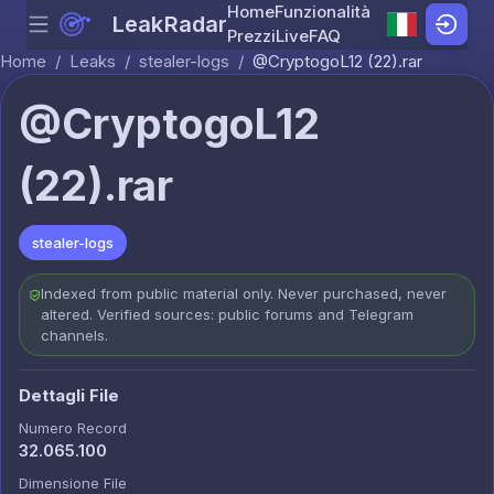
Home
Funzionalità
LeakRadar
Menu
Skip to content
Prezzi
Live
FAQ
Home
/
Leaks
/
stealer-logs
/
@CryptogoL12 (22).rar
@CryptogoL12
(22).rar
stealer-logs
Indexed from public material only. Never purchased, never
altered. Verified sources: public forums and Telegram
channels.
Dettagli File
Numero Record
32.065.100
Dimensione File