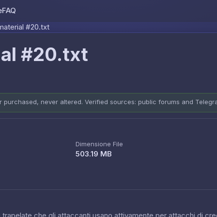
e
FAQ
Skip to content
aterial #20.txt
al #20.txt
er purchased, never altered. Verified sources: public forums and Teleg
Dimensione File
503.19 MB
 trapelate che gli attaccanti usano attivamente per attacchi di cred