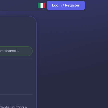
Login / Register
ram channels.
ential stuffing e