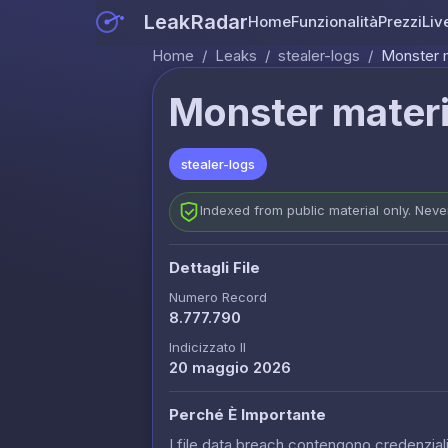
LeakRadar
Home
Funzionalità
Prezzi
Liv
Home
/
Leaks
/
stealer-logs
/
Monster m
Monster materi
stealer-logs
Indexed from public material only. Nev
Dettagli File
Numero Record
8.777.790
Indicizzato Il
20 maggio 2026
Perché È Importante
I file data breach contengono credenziali