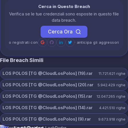
Cerca in Questo Breach
Verifica se le tue credenziali sono esposte in questo file
data breach.
Cerca Ora
o registrati con
· anticipa gli aggressori
File Breach Simili
LOS POLOS [TG @CloudLosPolos] (19).rar
11.721.621
righe
LOS POLOS [TG @CloudLosPolos] (20).rar
5.942.429
righe
LOS POLOS [TG @CloudLosPolos] (15).rar
12.047.265
righe
LOS POLOS [TG @CloudLosPolos] (14).rar
4.421.510
righe
LOS POLOS [TG @CloudLosPolos] (9).rar
9.673.918
righe