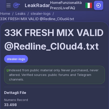
Home
Funzionalità
LeakRadar
Menu
Skip to content
Prezzi
Live
FAQ
Home
/
Leaks
/
stealer-logs
/
33K FRESH MIX VALID @Redline_Cl0ud4.txt
33K FRESH MIX VALID
@Redline_Cl0ud4.txt
stealer-logs
Indexed from public material only. Never purchased, never
altered. Verified sources: public forums and Telegram
channels.
Dettagli File
Numero Record
33.498