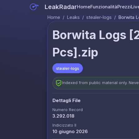
LeakRadar
Home
Funzionalità
Prezzi
Liv
Home
/
Leaks
/
stealer-logs
/
Borwita L
Borwita Logs [
Pcs].zip
stealer-logs
Indexed from public material only. Nev
Dettagli File
Numero Record
3.292.018
Indicizzato Il
10 giugno 2026