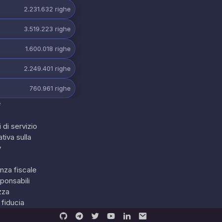
2.231.632
righe
3.519.223
righe
1.600.018
righe
2.249.401
righe
760.961
righe
e
 di servizio
tiva sulla
y
nza fiscale
ponsabili
zza
 fiducia