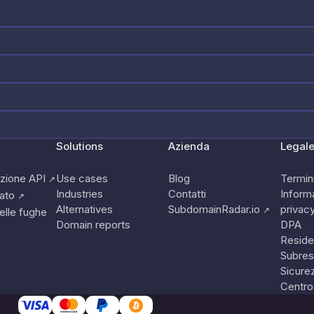
Solutions
Azienda
Legal
zione API
Use cases
Blog
Termini
↗
Industries
Contatti
Informa
tato
↗
Alternatives
SubdomainRadar.io
privac
↗
elle fughe
Domain reports
DPA
Reside
Subres
Sicure
Centro