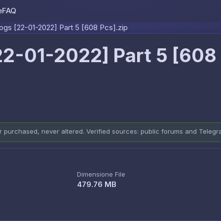
e
FAQ
Skip to content
ogs [22-01-2022] Part 5 [608 Pcs].zip
22-01-2022] Part 5 [608
er purchased, never altered. Verified sources: public forums and Teleg
Dimensione File
479.76 MB