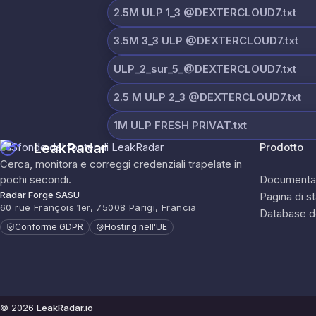
2.5M ULP 1_3 @DEXTERCLOUD7.txt
3.5M 3_3 ULP @DEXTERCLOUD7.txt
ULP_2_sur_5_@DEXTERCLOUD7.txt
2.5 M ULP 2_3 @DEXTERCLOUD7.txt
1M ULP FRESH PRIVAT.txt
LeakRadar
Prodotto
Cerca, monitora e correggi credenziali trapelate in
pochi secondi.
Documenta
Radar Forge SASU
Pagina di s
60 rue François 1er, 75008 Parigi, Francia
Database d
Conforme GDPR
Hosting nell'UE
© 2026
LeakRadar.io