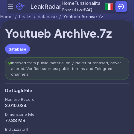
Home
Funzionalità
LeakRadar
Menu
Skip to content
Prezzi
Live
FAQ
Home
/
Leaks
/
database
/
Youtueb Archive.7z
Youtueb Archive.7z
database
Indexed from public material only. Never purchased, never
altered. Verified sources: public forums and Telegram
channels.
Dettagli File
Numero Record
3.010.034
Dimensione File
77.88 MB
Indicizzato Il