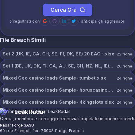
Cerca Ora
o registrati con
· anticipa gli aggressori
File Breach Simili
Set 2 (UK, IE, CA, CH, SE, FI, DK, BE) 20 EACH.xlsx
22
righe
Set 1 (BE, UK, DK, FI, CA, AU, SE, CH, NZ, NL, IE) 20 each.xlsx
26
righe
Mixed Geo casino leads Sample- tumbet.xlsx
24
righe
Mixed Geo casino leads Sample- horuscasino.xlsx
24
righe
Mixed Geo casino leads Sample- 4kingslots.xlsx
24
righe
LeakRadar
Cerca, monitora e correggi credenziali trapelate in pochi secondi.
Radar Forge SASU
60 rue François 1er, 75008 Parigi, Francia