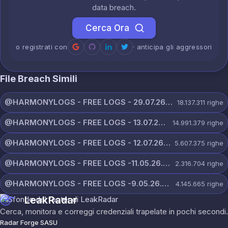
data breach.
Cerca Ora
o registrati con
· anticipa gli aggressori
File Breach Simili
@HARMONYLOGS - FREE LOGS - 29.07.26.zip
18.137.311
righe
@HARMONYLOGS - FREE LOGS - 13.07.26.zip
14.991.379
righe
@HARMONYLOGS - FREE LOGS - 12.07.26.zip
5.607.375
righe
@HARMONYLOGS - FREE LOGS -11.05.26.rar
2.316.704
righe
@HARMONYLOGS - FREE LOGS -9.05.26.rar
4.145.665
righe
LeakRadar
Cerca, monitora e correggi credenziali trapelate in pochi secondi.
Radar Forge SASU