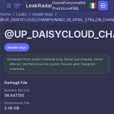
Home
Funzionalità
LeakRadar
Menu
Skip to content
Prezzi
Live
FAQ
Home
/
Leaks
/
stealer-logs
/
@UP_DAISYCLOUD_CHAMPIONING!_30_APRIL_5784_ON_CHANN
@UP_DAISYCLOUD_CHA
stealer-logs
Indexed from public material only. Never purchased, never
altered. Verified sources: public forums and Telegram
channels.
Dettagli File
Numero Record
38.647.130
Dimensione File
3.38 GB