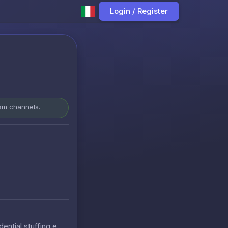
Login / Register
ram channels.
ential stuffing e