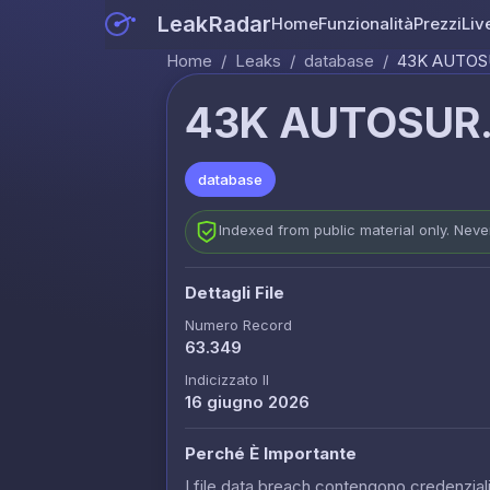
LeakRadar
Home
Funzionalità
Prezzi
Liv
Home
/
Leaks
/
database
/
43K AUTOS
43K AUTOSUR.
database
Indexed from public material only. Nev
Dettagli File
Numero Record
63.349
Indicizzato Il
16 giugno 2026
Perché È Importante
I file data breach contengono credenziali