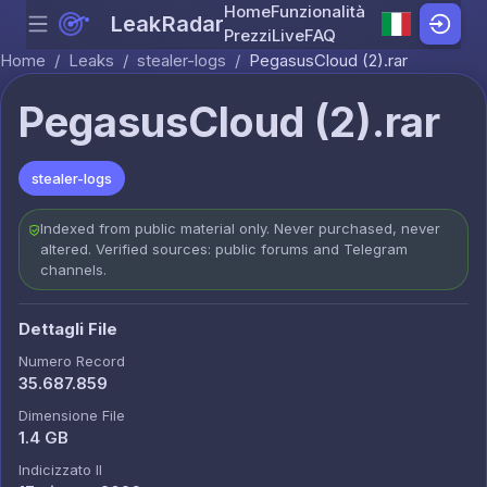
Home
Funzionalità
LeakRadar
Menu
Skip to content
Prezzi
Live
FAQ
Home
/
Leaks
/
stealer-logs
/
PegasusCloud (2).rar
PegasusCloud (2).rar
stealer-logs
Indexed from public material only. Never purchased, never
altered. Verified sources: public forums and Telegram
channels.
Dettagli File
Numero Record
35.687.859
Dimensione File
1.4 GB
Indicizzato Il