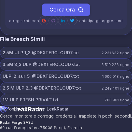
Cerca Ora
o registrati con
· anticipa gli aggressori
File Breach Simili
2.5M ULP 1_3 @DEXTERCLOUD7.txt
2.231.632
righe
3.5M 3_3 ULP @DEXTERCLOUD7.txt
3.519.223
righe
ULP_2_sur_5_@DEXTERCLOUD7.txt
1.600.018
righe
2.5 M ULP 2_3 @DEXTERCLOUD7.txt
2.249.401
righe
1M ULP FRESH PRIVAT.txt
760.961
righe
LeakRadar
Cerca, monitora e correggi credenziali trapelate in pochi secondi.
Radar Forge SASU
60 rue François 1er, 75008 Parigi, Francia