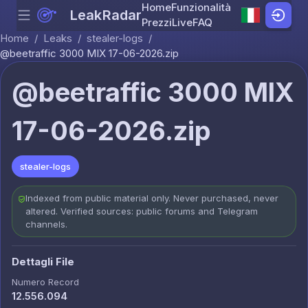
Home
Funzionalità
LeakRadar
Menu
Skip to content
Prezzi
Live
FAQ
Home
/
Leaks
/
stealer-logs
/
@beetraffic 3000 MIX 17-06-2026.zip
@beetraffic 3000 MIX
17-06-2026.zip
stealer-logs
Indexed from public material only. Never purchased, never
altered. Verified sources: public forums and Telegram
channels.
Dettagli File
Numero Record
12.556.094