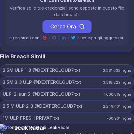
Cerca in Questo Breach
Verifica se le tue credenziali sono esposte in questo file
data breach.
Cerca Ora
o registrati con
· anticipa gli aggressori
File Breach Simili
2.5M ULP 1_3 @DEXTERCLOUD7.txt
2.231.632
righe
3.5M 3_3 ULP @DEXTERCLOUD7.txt
3.519.223
righe
ULP_2_sur_5_@DEXTERCLOUD7.txt
1.600.018
righe
2.5 M ULP 2_3 @DEXTERCLOUD7.txt
2.249.401
righe
1M ULP FRESH PRIVAT.txt
760.961
righe
LeakRadar