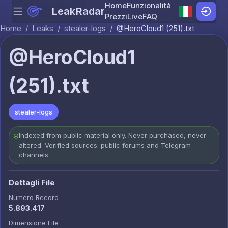
Home
Funzionalità
LeakRadar
Menu
Skip to content
Prezzi
Live
FAQ
Home
/
Leaks
/
stealer-logs
/
@HeroCloud1 (251).txt
@HeroCloud1
(251).txt
stealer-logs
Indexed from public material only. Never purchased, never
altered. Verified sources: public forums and Telegram
channels.
Dettagli File
Numero Record
5.893.417
Dimensione File