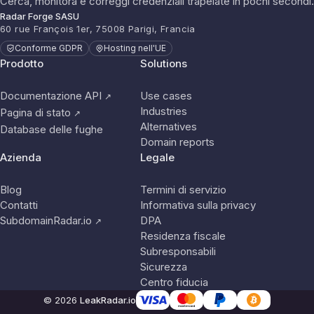
Cerca, monitora e correggi credenziali trapelate in pochi secondi.
Radar Forge SASU
60 rue François 1er, 75008 Parigi, Francia
Conforme GDPR
Hosting nell'UE
Prodotto
Solutions
Documentazione API
Use cases
↗
Industries
Pagina di stato
↗
Alternatives
Database delle fughe
Domain reports
Azienda
Legale
Blog
Termini di servizio
Contatti
Informativa sulla privacy
SubdomainRadar.io
DPA
↗
Residenza fiscale
Subresponsabili
Sicurezza
Centro fiducia
© 2026
LeakRadar.io