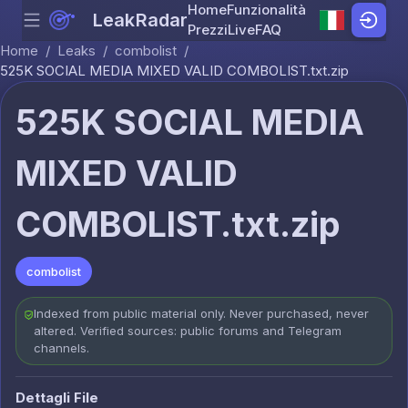
Home
Funzionalità
LeakRadar
Menu
Skip to content
Prezzi
Live
FAQ
Home
/
Leaks
/
combolist
/
525K SOCIAL MEDIA MIXED VALID COMBOLIST.txt.zip
525K SOCIAL MEDIA
MIXED VALID
COMBOLIST.txt.zip
combolist
Indexed from public material only. Never purchased, never
altered. Verified sources: public forums and Telegram
channels.
Dettagli File