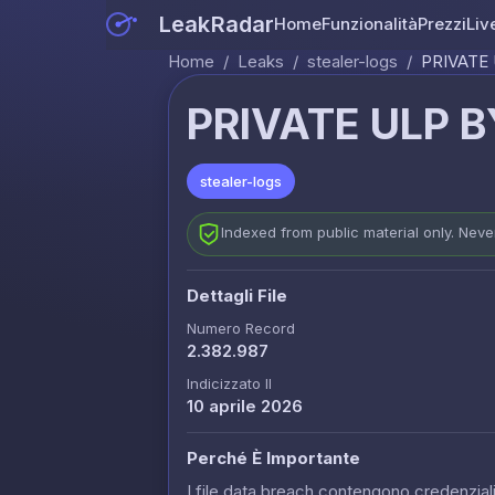
LeakRadar
Home
Funzionalità
Prezzi
Liv
Home
/
Leaks
/
stealer-logs
/
PRIVATE 
PRIVATE ULP B
stealer-logs
Indexed from public material only. Nev
Dettagli File
Numero Record
2.382.987
Indicizzato Il
10 aprile 2026
Perché È Importante
I file data breach contengono credenziali