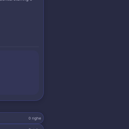
0
righe