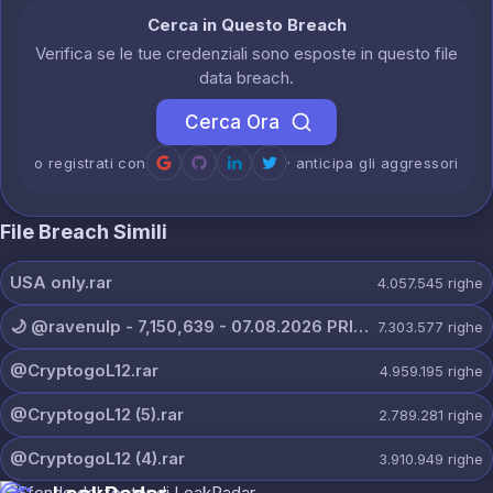
Cerca in Questo Breach
Verifica se le tue credenziali sono esposte in questo file
data breach.
Cerca Ora
o registrati con
· anticipa gli aggressori
File Breach Simili
USA only.rar
4.057.545
righe
🌙 @ravenulp - 7,150,639 - 07.08.2026 PRIVATE.txt
7.303.577
righe
@CryptogoL12.rar
4.959.195
righe
@CryptogoL12 (5).rar
2.789.281
righe
@CryptogoL12 (4).rar
3.910.949
righe