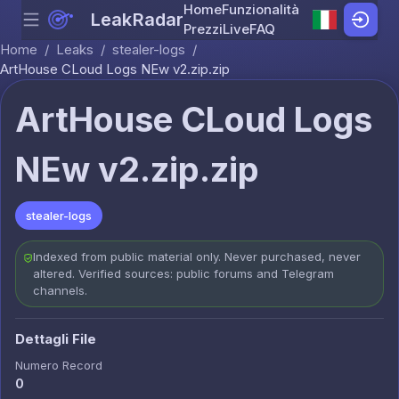
Home
Funzionalità
LeakRadar
Menu
Skip to content
Prezzi
Live
FAQ
Home
/
Leaks
/
stealer-logs
/
ArtHouse CLoud Logs NEw v2.zip.zip
ArtHouse CLoud Logs
NEw v2.zip.zip
stealer-logs
Indexed from public material only. Never purchased, never
altered. Verified sources: public forums and Telegram
channels.
Dettagli File
Numero Record
0