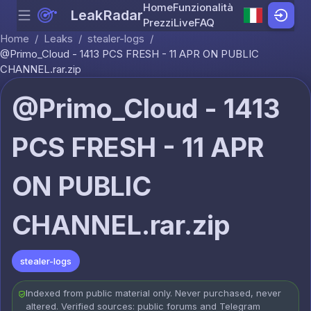
Home
Funzionalità
LeakRadar
Menu
Skip to content
Prezzi
Live
FAQ
Home
/
Leaks
/
stealer-logs
/
@Primo_Cloud - 1413 PCS FRESH - 11 APR ON PUBLIC
CHANNEL.rar.zip
@Primo_Cloud - 1413
PCS FRESH - 11 APR
ON PUBLIC
CHANNEL.rar.zip
stealer-logs
Indexed from public material only. Never purchased, never
altered. Verified sources: public forums and Telegram