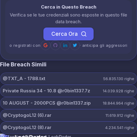
Cerca in Questo Breach
Verifica se le tue credenziali sono esposte in questo file
data breach.
Cerca Ora
o registrati con
· anticipa gli aggressori
File Breach Simili
@TXT_A - 1788.txt
56.835.130
righe
Private Russia 34 - 10.8 @r0bin1337.7z
14.039.928
righe
10 AUGUST - 2000PCS @r0bin1337.zip
18.844.964
righe
@CryptogoL12 (6).rar
11.619.912
righe
@CryptogoL12 (8).rar
4.234.541
righe