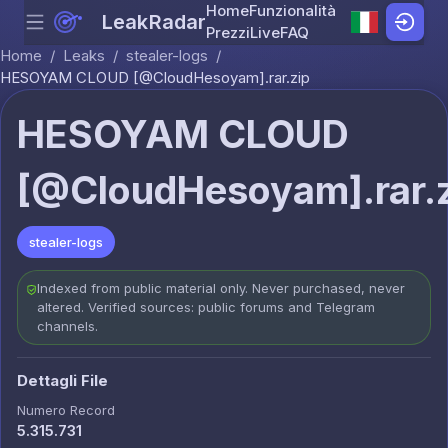
Home
Funzionalità
LeakRadar
Menu
Skip to content
Prezzi
Live
FAQ
Home
/
Leaks
/
stealer-logs
/
HESOYAM CLOUD [@CloudHesoyam].rar.zip
HESOYAM CLOUD
[@CloudHesoyam].rar.
stealer-logs
Indexed from public material only. Never purchased, never
altered. Verified sources: public forums and Telegram
channels.
Dettagli File
Numero Record
5.315.731