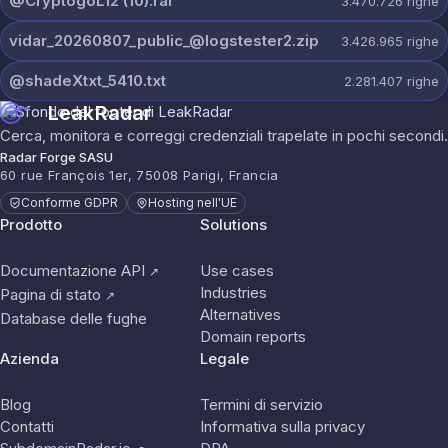
@CryptogoL12 (10).rar
3.470.726
righe
vidar_20260807_public_@logstester2.zip
3.426.965
righe
@shadeXtxt_5410.txt
2.281.407
righe
LeakRadar
Cerca, monitora e correggi credenziali trapelate in pochi secondi.
Radar Forge SASU
60 rue François 1er, 75008 Parigi, Francia
Conforme GDPR
Hosting nell'UE
Prodotto
Solutions
Documentazione API
Use cases
↗
Industries
Pagina di stato
↗
Alternatives
Database delle fughe
Domain reports
Azienda
Legale
Blog
Termini di servizio
Contatti
Informativa sulla privacy