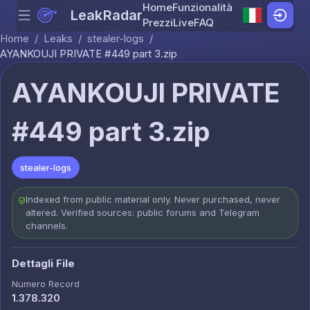
Home
Funzionalità
LeakRadar
Menu
Skip to content
Prezzi
Live
FAQ
Home
/
Leaks
/
stealer-logs
/
AYANKOUJI PRIVATE #449 part 3.zip
AYANKOUJI PRIVATE
#449 part 3.zip
stealer-logs
Indexed from public material only. Never purchased, never
altered. Verified sources: public forums and Telegram
channels.
Dettagli File
Numero Record
1.378.320