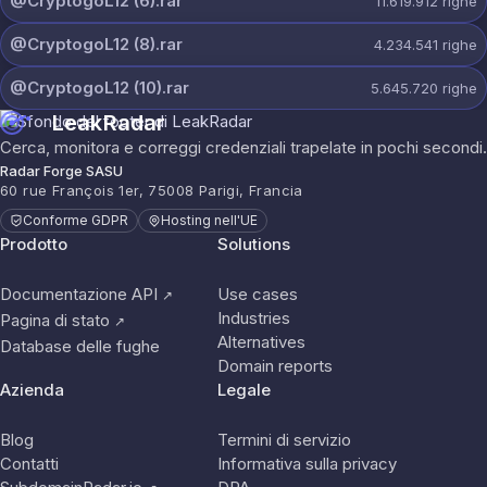
@CryptogoL12 (6).rar
11.619.912
righe
@CryptogoL12 (8).rar
4.234.541
righe
@CryptogoL12 (10).rar
5.645.720
righe
LeakRadar
Cerca, monitora e correggi credenziali trapelate in pochi secondi.
Radar Forge SASU
60 rue François 1er, 75008 Parigi, Francia
Conforme GDPR
Hosting nell'UE
Prodotto
Solutions
Documentazione API
Use cases
↗
Industries
Pagina di stato
↗
Alternatives
Database delle fughe
Domain reports
Azienda
Legale
Blog
Termini di servizio
Contatti
Informativa sulla privacy