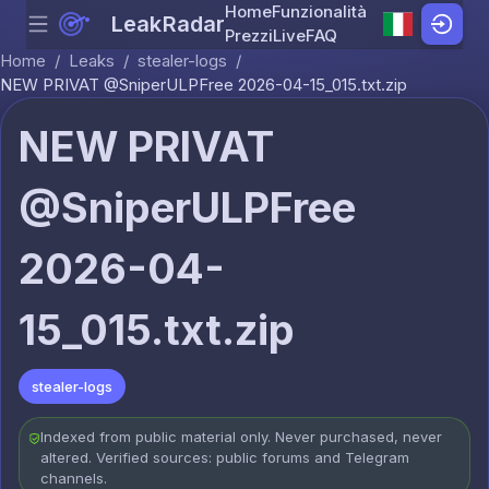
Home
Funzionalità
LeakRadar
Menu
Skip to content
Prezzi
Live
FAQ
Home
/
Leaks
/
stealer-logs
/
NEW PRIVAT @SniperULPFree 2026-04-15_015.txt.zip
NEW PRIVAT
@SniperULPFree
2026-04-
15_015.txt.zip
stealer-logs
Indexed from public material only. Never purchased, never
altered. Verified sources: public forums and Telegram
channels.