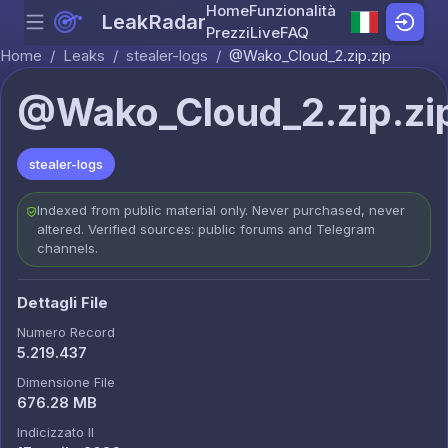
Home
Funzionalità
LeakRadar
Menu
Skip to content
Prezzi
Live
FAQ
Home
/
Leaks
/
stealer-logs
/
@Wako_Cloud_2.zip.zip
@Wako_Cloud_2.zip.zi
stealer-logs
Indexed from public material only. Never purchased, never
altered. Verified sources: public forums and Telegram
channels.
Dettagli File
Numero Record
5.219.437
Dimensione File
676.28 MB
Indicizzato Il