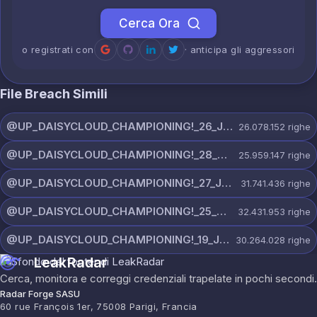
Cerca Ora
o registrati con
· anticipa gli aggressori
File Breach Simili
@UP_DAISYCLOUD_CHAMPIONING!_26_JULY_5597_ON_CHANNEL.rar
26.078.152
righe
@UP_DAISYCLOUD_CHAMPIONING!_28_JULY_5218_ON_CHANNEL.rar
25.959.147
righe
@UP_DAISYCLOUD_CHAMPIONING!_27_JULY_5982_ON_CHANNEL.rar
31.741.436
righe
@UP_DAISYCLOUD_CHAMPIONING!_25_JULY_5797_ON_CHANNEL.rar
32.431.953
righe
@UP_DAISYCLOUD_CHAMPIONING!_19_JULY_5790_ON_CHANNEL.rar
30.264.028
righe
LeakRadar
Cerca, monitora e correggi credenziali trapelate in pochi secondi.
Radar Forge SASU
60 rue François 1er, 75008 Parigi, Francia