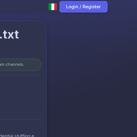
Login / Register
txt
ram channels.
ential stuffing e