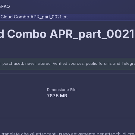
e
FAQ
Skip to content
 Cloud Combo APR_part_0021.txt
d Combo APR_part_0021.
er purchased, never altered. Verified sources: public forums and Teleg
Dimensione File
787.5 MB
 trapelate che gli attaccanti usano attivamente per attacchi di cred