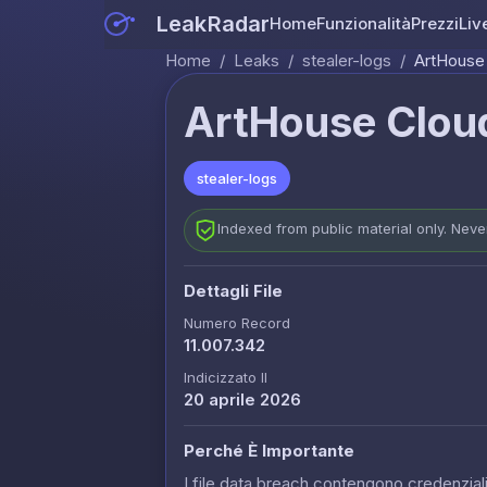
LeakRadar
Home
Funzionalità
Prezzi
Liv
Home
/
Leaks
/
stealer-logs
/
ArtHouse
ArtHouse Clou
stealer-logs
Indexed from public material only. Nev
Dettagli File
Numero Record
11.007.342
Indicizzato Il
20 aprile 2026
Perché È Importante
I file data breach contengono credenziali