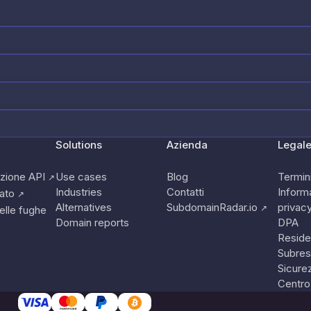
Solutions
Azienda
Legal
zione API
Use cases
Blog
Termini
↗
Industries
Contatti
Informa
tato
↗
Alternatives
SubdomainRadar.io
privac
↗
elle fughe
Domain reports
DPA
Reside
Subres
Sicure
Centro