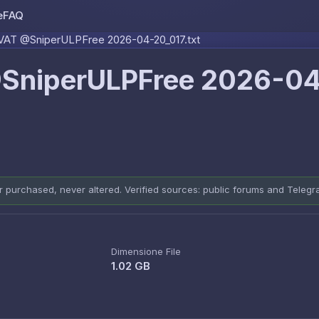
e
FAQ
Skip to content
AT @SniperULPFree 2026-04-20_017.txt
SniperULPFree 2026-0
er purchased, never altered. Verified sources: public forums and Teleg
Dimensione File
1.02 GB