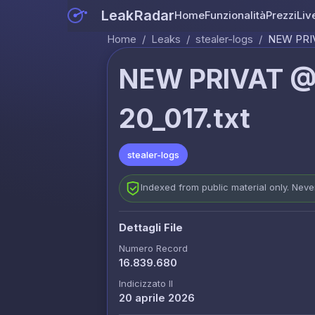
LeakRadar
Home
Funzionalità
Prezzi
Liv
Home
/
Leaks
/
stealer-logs
/
NEW PRIV
NEW PRIVAT @
20_017.txt
stealer-logs
Indexed from public material only. Nev
Dettagli File
Numero Record
16.839.680
Indicizzato Il
20 aprile 2026