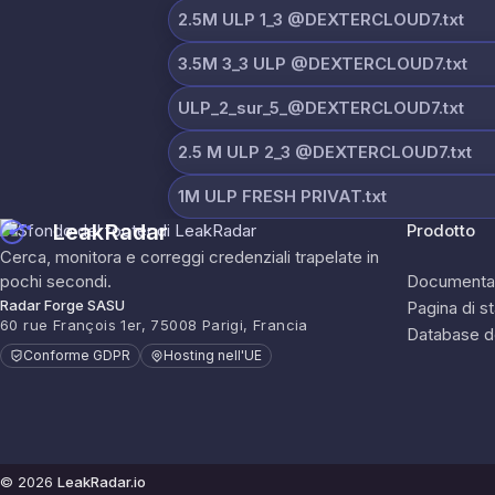
2.5M ULP 1_3 @DEXTERCLOUD7.txt
3.5M 3_3 ULP @DEXTERCLOUD7.txt
ULP_2_sur_5_@DEXTERCLOUD7.txt
2.5 M ULP 2_3 @DEXTERCLOUD7.txt
1M ULP FRESH PRIVAT.txt
LeakRadar
Prodotto
Cerca, monitora e correggi credenziali trapelate in
pochi secondi.
Documenta
Radar Forge SASU
Pagina di s
60 rue François 1er, 75008 Parigi, Francia
Database d
Conforme GDPR
Hosting nell'UE
© 2026
LeakRadar.io