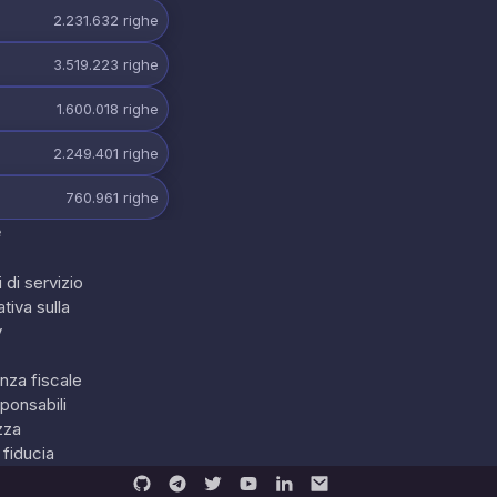
2.231.632
righe
3.519.223
righe
1.600.018
righe
2.249.401
righe
760.961
righe
e
 di servizio
tiva sulla
y
nza fiscale
ponsabili
zza
 fiducia