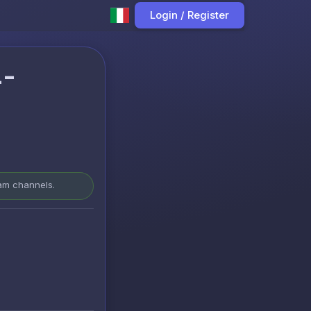
Login / Register
4-
ram channels.