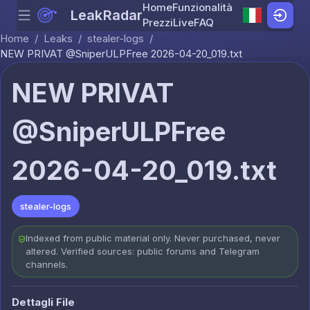
Home
Funzionalità
LeakRadar
Menu
Skip to content
Prezzi
Live
FAQ
Home
/
Leaks
/
stealer-logs
/
NEW PRIVAT @SniperULPFree 2026-04-20_019.txt
NEW PRIVAT
@SniperULPFree
2026-04-20_019.txt
stealer-logs
Indexed from public material only. Never purchased, never
altered. Verified sources: public forums and Telegram
channels.
Dettagli File