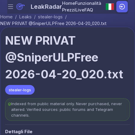
Home
Funzionalità
LeakRadar
Menu
Skip to content
Prezzi
Live
FAQ
Home
/
Leaks
/
stealer-logs
/
NEW PRIVAT @SniperULPFree 2026-04-20_020.txt
NEW PRIVAT
@SniperULPFree
2026-04-20_020.txt
stealer-logs
Indexed from public material only. Never purchased, never
altered. Verified sources: public forums and Telegram
channels.
Dettagli File