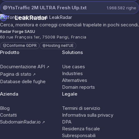
@YtsTraffic 2M ULTRA Fresh Ulp.txt
1.968.582
righe
LeakRadar
Cerca, monitora e correggi credenziali trapelate in pochi secondi.
Radar Forge SASU
60 rue François 1er, 75008 Parigi, Francia
Conforme GDPR
Hosting nell'UE
Prodotto
Solutions
Documentazione API
Use cases
↗
Industries
Pagina di stato
↗
Alternatives
Database delle fughe
Domain reports
Azienda
Legale
Blog
Termini di servizio
Contatti
Informativa sulla privacy
SubdomainRadar.io
DPA
↗
Residenza fiscale
Subresponsabili