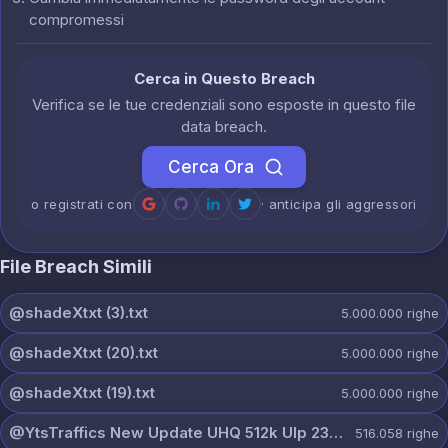
compromessi
Cerca in Questo Breach
Verifica se le tue credenziali sono esposte in questo file
data breach.
Cerca Ora
o registrati con
· anticipa gli aggressori
File Breach Simili
@shadeXtxt (3).txt
5.000.000
righe
@shadeXtxt (20).txt
5.000.000
righe
@shadeXtxt (19).txt
5.000.000
righe
@YtsTraffics New Update UHQ 512k Ulp 23-4-2026.txt
516.058
righe