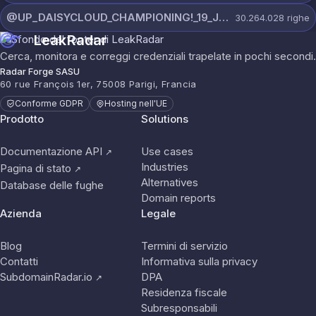
@UP_DAISYCLOUD_CHAMPIONING!_19_JULY_5790_ON_CHANNEL.rar
30.264.028
righe
LeakRadar
Cerca, monitora e correggi credenziali trapelate in pochi secondi.
Radar Forge SASU
60 rue François 1er, 75008 Parigi, Francia
Conforme GDPR
Hosting nell'UE
Prodotto
Solutions
Documentazione API
Use cases
↗
Industries
Pagina di stato
↗
Alternatives
Database delle fughe
Domain reports
Azienda
Legale
Blog
Termini di servizio
Contatti
Informativa sulla privacy
SubdomainRadar.io
DPA
↗
Residenza fiscale
Subresponsabili