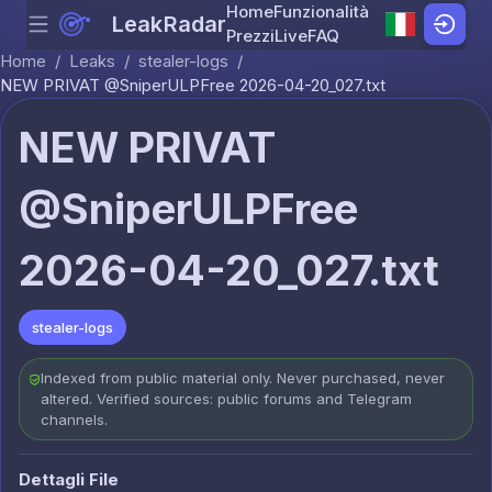
Home
Funzionalità
LeakRadar
Menu
Skip to content
Prezzi
Live
FAQ
Home
/
Leaks
/
stealer-logs
/
NEW PRIVAT @SniperULPFree 2026-04-20_027.txt
NEW PRIVAT
@SniperULPFree
2026-04-20_027.txt
stealer-logs
Indexed from public material only. Never purchased, never
altered. Verified sources: public forums and Telegram
channels.
Dettagli File