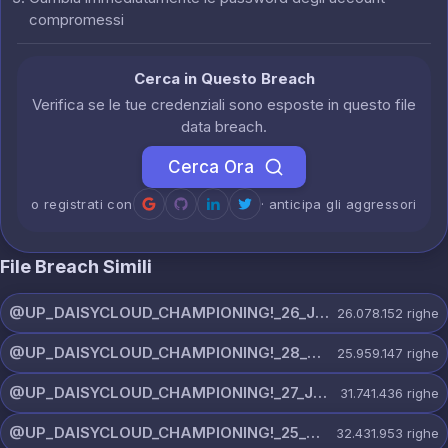
compromessi
Cerca in Questo Breach
Verifica se le tue credenziali sono esposte in questo file
data breach.
Cerca Ora
o registrati con
· anticipa gli aggressori
File Breach Simili
@UP_DAISYCLOUD_CHAMPIONING!_26_JULY_5597_ON_CHANNEL.rar
26.078.152
righe
@UP_DAISYCLOUD_CHAMPIONING!_28_JULY_5218_ON_CHANNEL.rar
25.959.147
righe
@UP_DAISYCLOUD_CHAMPIONING!_27_JULY_5982_ON_CHANNEL.rar
31.741.436
righe
@UP_DAISYCLOUD_CHAMPIONING!_25_JULY_5797_ON_CHANNEL.rar
32.431.953
righe