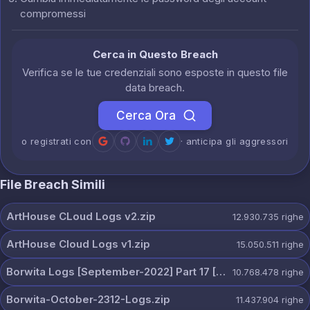
compromessi
Cerca in Questo Breach
Verifica se le tue credenziali sono esposte in questo file
data breach.
Cerca Ora
o registrati con
· anticipa gli aggressori
File Breach Simili
ArtHouse CLoud Logs v2.zip
12.930.735
righe
ArtHouse Cloud Logs v1.zip
15.050.511
righe
Borwita Logs [September-2022] Part 17 [2307 Pcs].zip
10.768.478
righe
Borwita-October-2312-Logs.zip
11.437.904
righe