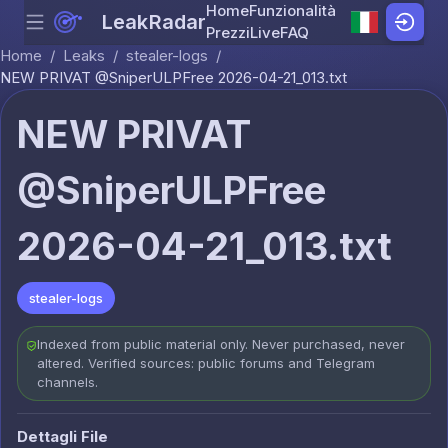
Home
Funzionalità
LeakRadar
Menu
Skip to content
Prezzi
Live
FAQ
Home
/
Leaks
/
stealer-logs
/
NEW PRIVAT @SniperULPFree 2026-04-21_013.txt
NEW PRIVAT
@SniperULPFree
2026-04-21_013.txt
stealer-logs
Indexed from public material only. Never purchased, never
altered. Verified sources: public forums and Telegram
channels.
Dettagli File