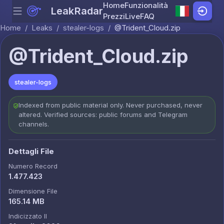
Home
Funzionalità
LeakRadar
Menu
Skip to content
Prezzi
Live
FAQ
Home
/
Leaks
/
stealer-logs
/
@Trident_Cloud.zip
@Trident_Cloud.zip
stealer-logs
Indexed from public material only. Never purchased, never
altered. Verified sources: public forums and Telegram
channels.
Dettagli File
Numero Record
1.477.423
Dimensione File
165.14 MB
Indicizzato Il