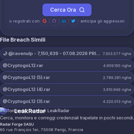
Cerca Ora
o registrati con
· anticipa gli aggressori
File Breach Simili
🌙 @ravenulp - 7,150,639 - 07.08.2026 PRIVATE.txt
7.303.577
righe
@CryptogoL12.rar
4.959.195
righe
@CryptogoL12 (5).rar
2.789.281
righe
@CryptogoL12 (4).rar
3.910.949
righe
@CryptogoL12 (3).rar
4.320.013
righe
LeakRadar
Cerca, monitora e correggi credenziali trapelate in pochi secondi.
Radar Forge SASU
60 rue François 1er, 75008 Parigi, Francia