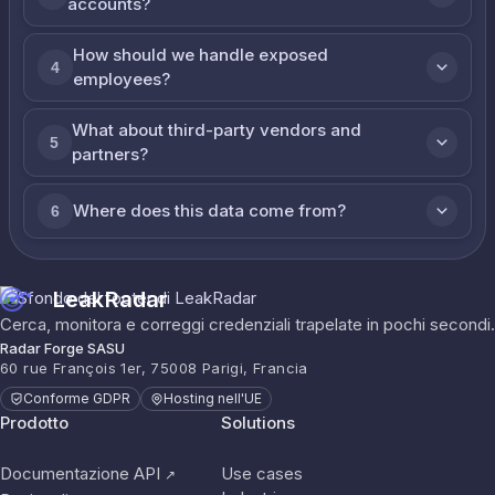
accounts?
How should we handle exposed
4
employees?
What about third-party vendors and
5
partners?
Where does this data come from?
6
LeakRadar
Cerca, monitora e correggi credenziali trapelate in pochi secondi.
Radar Forge SASU
60 rue François 1er, 75008 Parigi, Francia
Conforme GDPR
Hosting nell'UE
Prodotto
Solutions
Documentazione API
Use cases
↗