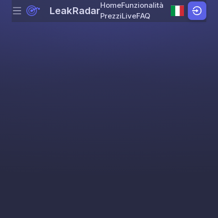
Home
Funzionalità
LeakRadar
Menu
Skip to content
Prezzi
Live
FAQ