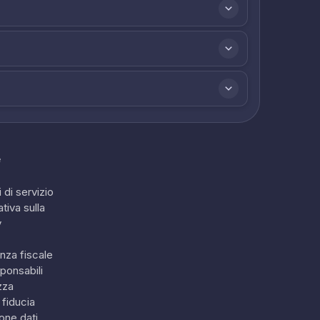
e
 di servizio
tiva sulla
y
nza fiscale
ponsabili
zza
 fiducia
one dati