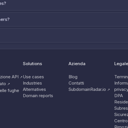
es?
ners?
Solutions
Azienda
Legal
zione API
Use cases
Blog
Termini
↗
Industries
Contatti
Informa
tato
↗
Alternatives
SubdomainRadar.io
privac
↗
elle fughe
Domain reports
DPA
Reside
Subres
Sicure
Centro
Rimozi