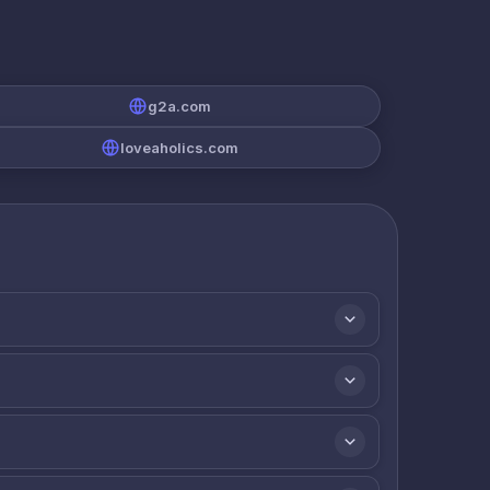
g2a.com
loveaholics.com