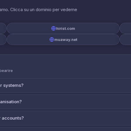
riamo. Clicca su un dominio per vederne
hirist.com
muaway.net
 реагire
ur systems?
ganisation?
 accounts?