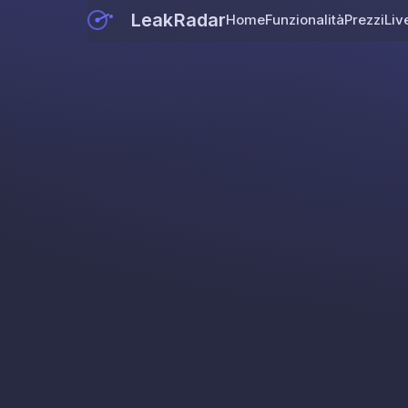
LeakRadar
Home
Funzionalità
Prezzi
Liv