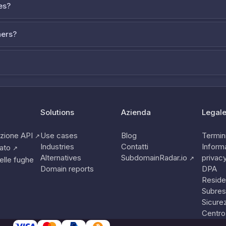
es?
ners?
Solutions
Azienda
Legal
zione API
Use cases
Blog
Termini
↗
Industries
Contatti
Informa
tato
↗
Alternatives
SubdomainRadar.io
privac
↗
elle fughe
Domain reports
DPA
Reside
Subres
Sicure
Centro