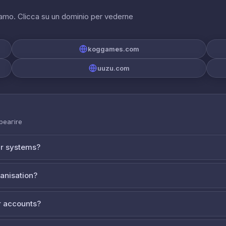
riamo. Clicca su un dominio per vederne
koggames.com
uuzu.com
 реагire
ur systems?
ganisation?
 accounts?