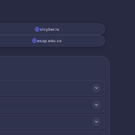
slcyber.io
esap.edu.co