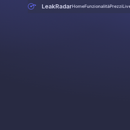
LeakRadar
Home
Funzionalità
Prezzi
Liv