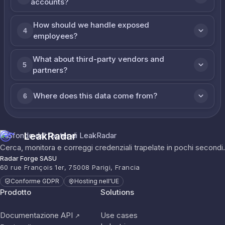
accounts?
How should we handle exposed
4
employees?
What about third-party vendors and
5
partners?
Where does this data come from?
6
LeakRadar
Cerca, monitora e correggi credenziali trapelate in pochi secondi.
Radar Forge SASU
60 rue François 1er, 75008 Parigi, Francia
Conforme GDPR
Hosting nell'UE
Prodotto
Solutions
Documentazione API
Use cases
↗