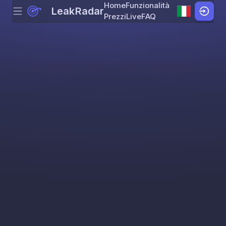
Home
Funzionalità
LeakRadar
Menu
Skip to content
Prezzi
Live
FAQ