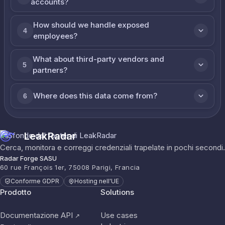
accounts?
How should we handle exposed
4
employees?
What about third-party vendors and
5
partners?
Where does this data come from?
6
LeakRadar
Cerca, monitora e correggi credenziali trapelate in pochi secondi.
Radar Forge SASU
60 rue François 1er, 75008 Parigi, Francia
Conforme GDPR
Hosting nell'UE
Prodotto
Solutions
Documentazione API
Use cases
↗