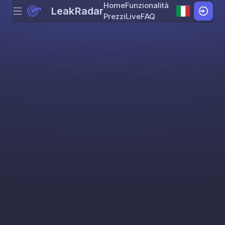
Home
Funzionalità
LeakRadar
Menu
Skip to content
Prezzi
Live
FAQ