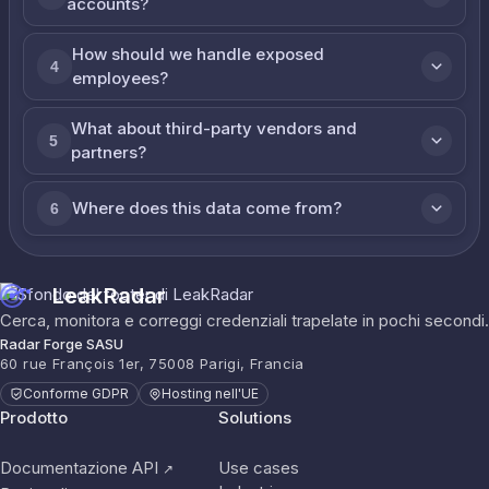
accounts?
How should we handle exposed
4
employees?
What about third-party vendors and
5
partners?
Where does this data come from?
6
LeakRadar
Cerca, monitora e correggi credenziali trapelate in pochi secondi.
Radar Forge SASU
60 rue François 1er, 75008 Parigi, Francia
Conforme GDPR
Hosting nell'UE
Prodotto
Solutions
Documentazione API
Use cases
↗