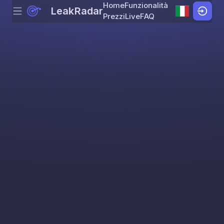
Home
Funzionalità
LeakRadar
Menu
Skip to content
Prezzi
Live
FAQ