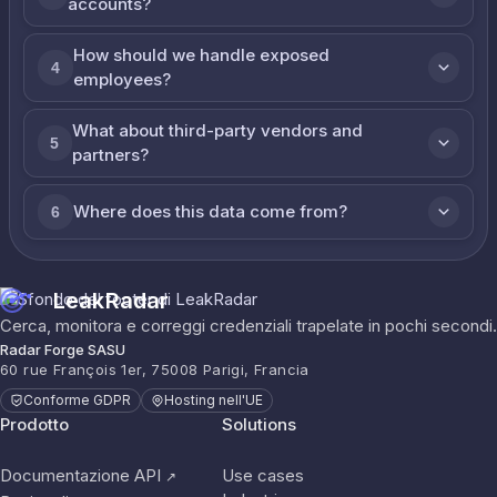
accounts?
How should we handle exposed
4
employees?
What about third-party vendors and
5
partners?
Where does this data come from?
6
LeakRadar
Cerca, monitora e correggi credenziali trapelate in pochi secondi.
Radar Forge SASU
60 rue François 1er, 75008 Parigi, Francia
Conforme GDPR
Hosting nell'UE
Prodotto
Solutions
Documentazione API
Use cases
↗