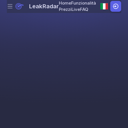
Home
Funzionalità
LeakRadar
Menu
Skip to content
Prezzi
Live
FAQ