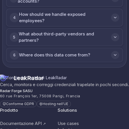
accounts?
How should we handle exposed
4
employees?
What about third-party vendors and
5
partners?
Where does this data come from?
6
LeakRadar
Cerca, monitora e correggi credenziali trapelate in pochi secondi.
Radar Forge SASU
60 rue François 1er, 75008 Parigi, Francia
Conforme GDPR
Hosting nell'UE
Prodotto
Solutions
Documentazione API
Use cases
↗