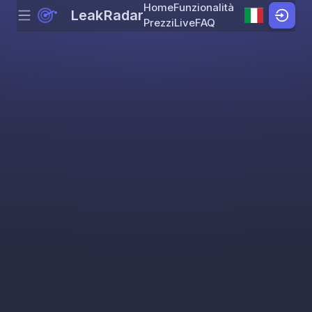
Home
Funzionalità
LeakRadar
Menu
Skip to content
Prezzi
Live
FAQ