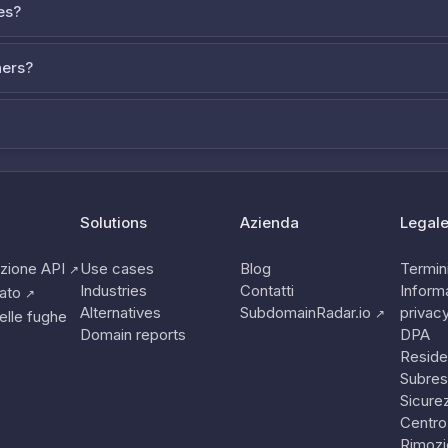
es?
ners?
Solutions
Azienda
Legal
zione API
Use cases
Blog
Termini
↗
Industries
Contatti
Informa
tato
↗
Alternatives
SubdomainRadar.io
privac
↗
elle fughe
Domain reports
DPA
Reside
Subres
Sicure
Centro
Rimozi