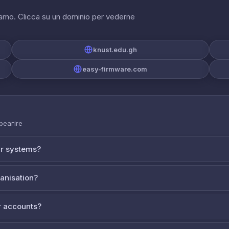
riamo. Clicca su un dominio per vederne
knust.edu.gh
easy-firmware.com
 реагire
ur systems?
ganisation?
 accounts?