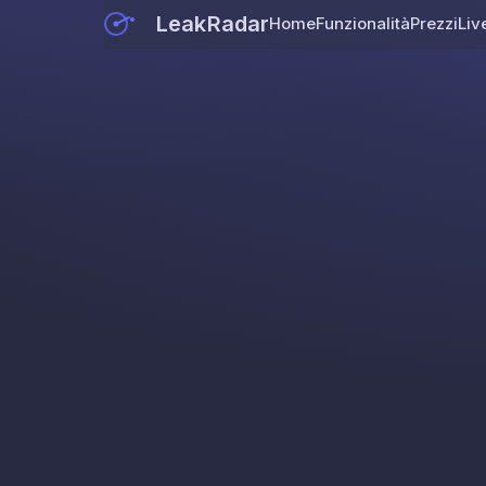
LeakRadar
Home
Funzionalità
Prezzi
Liv