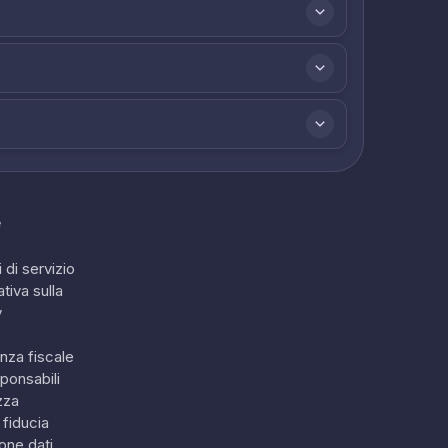
e
 di servizio
tiva sulla
y
nza fiscale
ponsabili
zza
 fiducia
one dati